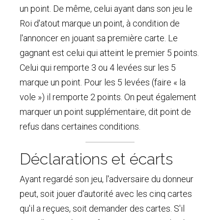
un point. De même, celui ayant dans son jeu le
Roi d'atout marque un point, à condition de
l'annoncer en jouant sa première carte. Le
gagnant est celui qui atteint le premier 5 points.
Celui qui remporte 3 ou 4 levées sur les 5
marque un point. Pour les 5 levées (faire « la
vole ») il remporte 2 points. On peut également
marquer un point supplémentaire, dit point de
refus dans certaines conditions.
Déclarations et écarts
Ayant regardé son jeu, l'adversaire du donneur
peut, soit jouer d'autorité avec les cinq cartes
qu'il a reçues, soit demander des cartes. S'il